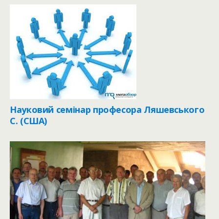
Науковий семінар професора Ляшевського
С. (США)