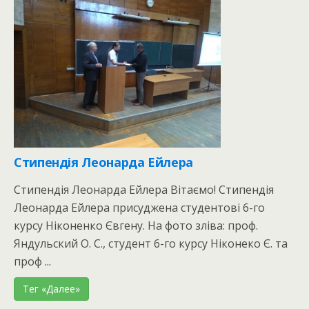
Стипендія Леонарда Ейлера
Стипендія Леонарда Ейлера Вітаємо! Стипендія
Леонарда Ейлера присуджена студентові 6-го
курсу Ніконенко Євгену. На фото зліва: проф.
Яндульский О. С., студент 6-го курсу Ніконеко Є. та
проф ...
Тег «Далее»