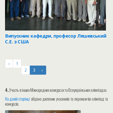
Випускник кафедри, професор Ляшевський
С.Е. з США
‹
1
2
3
›
4.
Участь в інших Міжнародних конкурсах та Всеукраїнських олімпіадах.
На даній сторінці
зібрано дипломи учасників та переможчів олімпіад та
конкурсів.