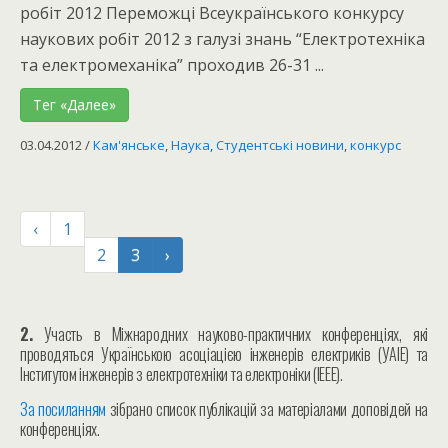
робіт 2012 Переможці Всеукраїнського конкурсу
наукових робіт 2012 з галузі знань “Електротехніка
та електромеханіка” проходив 26-31 ...
Тег «Далее»
03.04.2012
/
Кам'янське
,
Наука
,
Студентські новини
,
конкурс
‹
1
2
3
›
2.
Участь в Міжнародних науково-практичних конференціях, які
проводяться Українською асоціацією інженерів електриків (УАІЕ) та
Інститутом інженерів з електротехніки та електроніки (IEEE).
За посиланням
зібрано список публікацій за матеріалами доповідей на
конференціях.