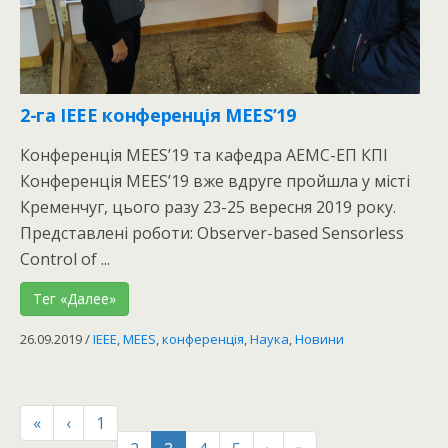
2-га IEEE конференція MEES’19
Конференція MEES’19 та кафедра АЕМС-ЕП КПІ
Конференція MEES’19 вже вдруге пройшла у місті
Кременчуг, цього разу 23-25 вересня 2019 року.
Представлені роботи: Observer-based Sensorless
Control of ...
Тег «Далее»
26.09.2019
/
IEEE
,
MEES
,
конференція
,
Наука
,
Новини
«
‹
1