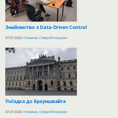
Знайомство з Data-Driven Control
07.07.2026
/
Новини
,
Співробітництво
Поїздка до Брауншвайга
07.07.2026
/
Новини
,
Співробітництво