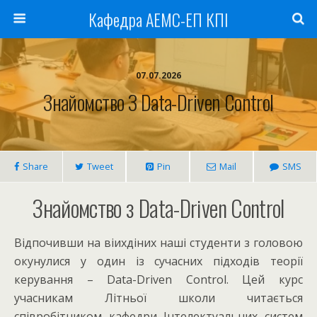
Кафедра АЕМС-ЕП КПІ
07.07.2026
Знайомство З Data-Driven Control
Share
Tweet
Pin
Mail
SMS
Знайомство з Data-Driven Control
Відпочивши на віихдіних наші студенти з головою
окунулися у один із сучасних підходів теорії
керування – Data-Driven Control. Цей курс
учасникам Літньої школи читається
співробітником кафедри Інтелектуальних систем