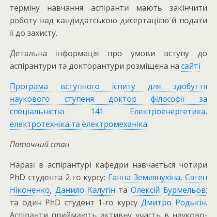
терміну навчання аспіранти мають закінчити
роботу над кандидатською дисертацією й подати
її до захисту.
Детальна інформація про умови вступу до
аспірантури та докторантури розміщена на
сайті
Програма вступного іспиту для здобуття
наукового ступеня доктор філософії за
спеціальністю 141 Eлектроенергетика,
електротехніка та електромеханіка
Поточний стан
Наразі в аспірантурі кафедри навчається чотири
PhD студента 2-го курсу:
Ганна Землянухіна
,
Євген
Ніконенко
,
Данило Калугін
та
Олексій Бурмельов
;
та один PhD студент 1-го курсу
Дмитро Родькін
.
Аспіранти приймають активну участь в науково-