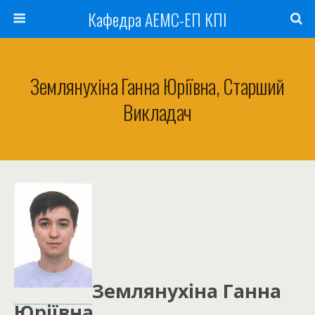
Кафедра АЕМС-ЕП КПІ
Землянухіна Ганна Юріївна, Старший
Викладач
Землянухіна Ганна
Юріївна