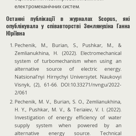
електромеханічних систем.
Останні публікації в журналах Scopus, які
опублікувала у співавторстві Землянухіна Ганна
Юріївна
Pechenik, M., Burian, S., Pushkar, M., &
Zemlianukhina, H. (2022). Electromechanical
system of turbomechanism when using an
alternative source of electric energy.
Natsional’nyi Hirnychyi Universytet. Naukovyi
Visnyk, (2), 61-66. DOI:10.33271/nvngu/2022-
2/061
Pechenik, M. V., Burian, S. O., Zemlianukhina,
H. Y., Pushkar, M. V., & Teriaiev, V. I. (2022).
Investigation of energy efficiency of water
supply system when powered by an
alternative energy source. Technical