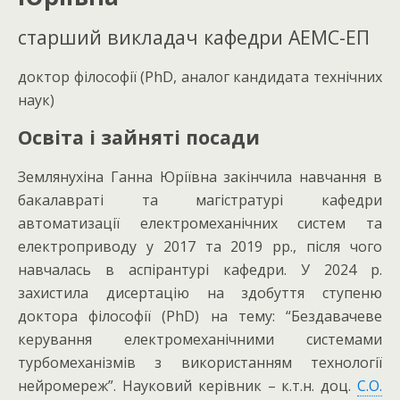
старший викладач кафедри АЕМС-ЕП
доктор філософії (PhD, аналог кандидата технічних
наук)
Освіта і зайняті посади
Землянухіна Ганна Юріївна закінчила навчання в
бакалавраті та магістратурі кафедри
автоматизації електромеханічних систем та
електроприводу у 2017 та 2019 рр., після чого
навчалась в аспірантурі кафедри. У 2024 р.
захистила дисертацію на здобуття ступеню
доктора філософії (PhD) на тему: “Бездавачеве
керування електромеханічними системами
турбомеханізмів з використанням технології
нейромереж”. Науковий керівник – к.т.н. доц.
С.О.