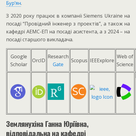
Бур’ян
.
З 2020 року працює в компанії Siemens Ukraine на
посаді “Провідний інженер з проектів”, а також на
кафедрі АЕМС-ЕП на посаді асистента, а з 2024 – на
посаді старшого викладача.
Google
Research
Web of
OrcID
Scopus
IEEExplore
Scholar
Gate
Science
Землянухіна Ганна Юріївна,
в
ідповідальна на кафедрі