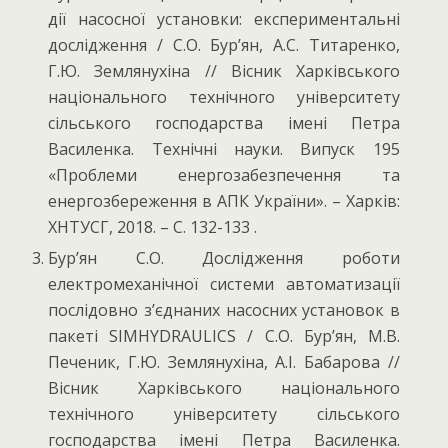
дії насосної установки: експериментальні
дослідження / С.О. Бур’ян, А.С. Титаренко,
Г.Ю. Землянухіна // Вісник Харківського
національного технічного університету
сільського господарства імені Петра
Василенка. Технічні науки. Випуск 195
«Проблеми енергозабезпечення та
енергозбереження в АПК України». – Харків:
ХНТУСГ, 2018. – С. 132-133 .
Бур’ян С.О. Дослідження роботи
електромеханічної системи автоматизації
послідовно з’єднаних насосних установок в
пакеті SІMHYDRAULICS / С.О. Бур’ян, М.В.
Печеник, Г.Ю. Землянухіна, А.І. Бабарова //
Вісник Харківського національного
технічного університету сільського
господарства імені Петра Василенка.