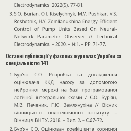
Electrodynamics, 2022(5), 77-81.
S.O. Burian, O.I. Kiselychnyk, M.V. Pushkar, V.S.
Reshetnik, H.Y. Zemlianukhina Energy-Efficient
Control of Pump Units Based On Neural-
Network Parameter Observer // Technical
Electrodynamics. – 2020. – №1. – PP. 71-77.
Останні публікації у фахових журналах України за
спеціальністю 141
Бур’ян С.О. Розробка та дослідження
оцінювача ККД насосу за допомогою
нейронної мережі на базі програмованої
логічної інтегральної схеми / С.О. Бур’ян,
М.В. Печеник, Г.Ю. Землянухіна // Вісник
вінницького політехнічного інституту. –
Вінниця: ВНТУ, 2018. – Вип. 2. – С.67-72.
Бур’ян С.О. Оцінювач коефіцієнта корисної