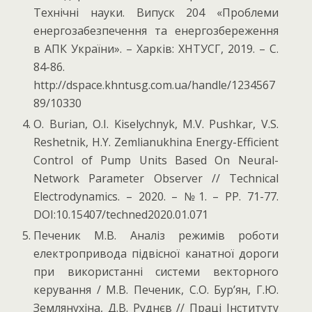
Технічні науки. Випуск 204 «Проблеми
енергозабезпечення та енергозбереження
в АПК України». – Харків: ХНТУСГ, 2019. – С.
84-86.
http://dspace.khntusg.com.ua/handle/1234567
89/10330
O. Burian, O.I. Kiselychnyk, M.V. Pushkar, V.S.
Reshetnik, H.Y. Zemlianukhina Energy-Efficient
Control of Pump Units Based On Neural-
Network Parameter Observer // Technical
Electrodynamics. – 2020. – №1. – PP. 71-77.
DOI:10.15407/techned2020.01.071
Печеник М.В. Аналіз режимів роботи
електропривода підвісної канатної дороги
при використанні системи векторного
керування / М.В. Печеник, С.О. Бур’ян, Г.Ю.
Землянухіна, Д.В. Руднєв // Праці Інституту