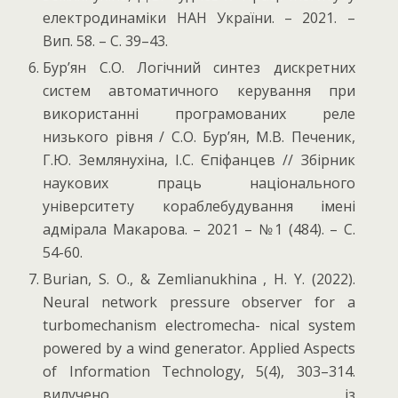
електродинаміки НАН України. – 2021. –
Вип. 58. – С. 39–43.
Бур’ян С.О. Логічний синтез дискретних
систем автоматичного керування при
використанні програмованих реле
низького рівня / С.О. Бур’ян, М.В. Печеник,
Г.Ю. Землянухіна, І.С. Єпіфанцев // Збірник
наукових праць національного
університету кораблебудування імені
адмірала Макарова. – 2021 – №1 (484). – С.
54-60.
Burian, S. O., & Zemlianukhina , H. Y. (2022).
Neural network pressure observer for a
turbomechanism electromecha- nical system
powered by a wind generator. Applied Aspects
of Information Technology, 5(4), 303–314.
вилучено із