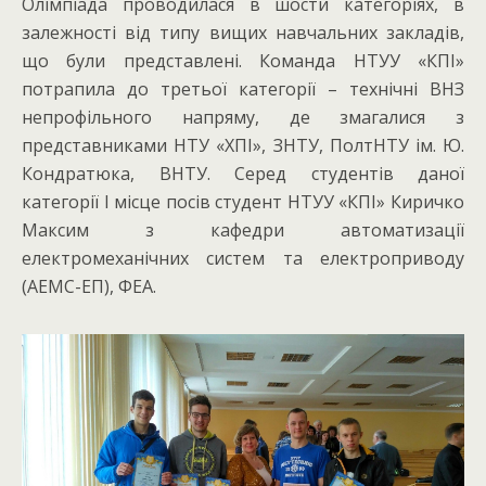
Олімпіада проводилася в шости категоріях, в
залежності від типу вищих навчальних закладів,
що були представлені. Команда НТУУ «КПІ»
потрапила до третьої категорії – технічні ВНЗ
непрофільного напряму, де змагалися з
представниками НТУ «ХПІ», ЗНТУ, ПолтНТУ ім. Ю.
Кондратюка, ВНТУ. Серед студентів даної
категорії I місце посів студент НТУУ «КПІ» Киричко
Максим з кафедри автоматизації
електромеханічних систем та електроприводу
(АЕМС-ЕП), ФЕА.