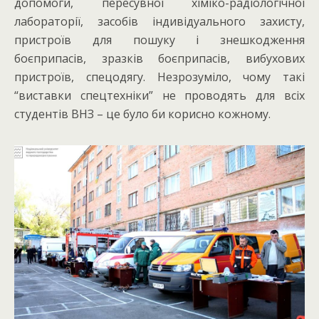
допомоги, пересувної хіміко-радіологічної
лабораторії, засобів індивідуального захисту,
пристроїв для пошуку і знешкодження
боєприпасів, зразків боєприпасів, вибухових
пристроїв, спецодягу. Незрозуміло, чому такі
“виставки спецтехніки” не проводять для всіх
студентів ВНЗ – це було би корисно кожному.