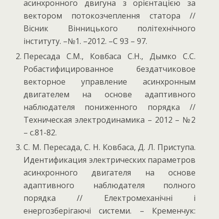
асинхронного двигуна з орієнтацією за
вектором потокозчеплення статора //
Вісник Вінницького політехнічного
інституту. –№1. –2012. –С 93 – 97.
Пересада С.М., Ковбаса С.Н., Дымко С.С.
Робастифицированное бездатчиковое
векторное управление асинхронным
двигателем на основе адаптивного
наблюдателя пониженного порядка //
Техническая электродинамика – 2012 – №2
– с.81-82.
С. М. Пересада, С. Н. Ковбаса, Д. Л. Приступа.
Идентификация электрических параметров
асинхронного двигателя на основе
адаптивного наблюдателя полного
порядка // Електромеханічні і
енергозберігаючі системи. – Кременчук: