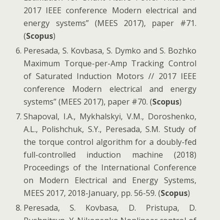
2017 IEEE conference Modern electrical and
energy systems” (MEES 2017), paper #71.
(
Scopus
)
Peresada, S. Kovbasa, S. Dymko and S. Bozhko
Maximum Torque-per-Amp Tracking Control
of Saturated Induction Motors // 2017 IEEE
conference Modern electrical and energy
systems” (MEES 2017), paper #70. (
Scopus
)
Shapoval, I.A., Mykhalskyi, V.M., Doroshenko,
A.L., Polishchuk, S.Y., Peresada, S.M. Study of
the torque control algorithm for a doubly-fed
full-controlled induction machine (2018)
Proceedings of the International Conference
on Modern Electrical and Energy Systems,
MEES 2017, 2018-January, pp. 56-59. (
Scopus
)
Peresada, S. Kovbasa, D. Pristupa, D.