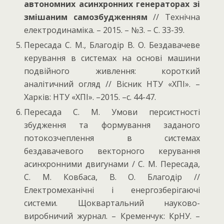
автономних асинхронних генераторах зі
змішаним самозбудженням
// Технічна
електродинаміка. – 2015. – №3. – С. 33-39.
Пересада С. М., Благодір В. О. Бездавачеве
керування в системах на основі машини
подвійного живлення: короткий
аналітичний огляд // Вісник НТУ «ХПІ». –
Харків: НТУ «ХПІ». –2015. –с. 44-47.
Пересада С. М. Умови персистності
збудження та формування заданого
потокозчеплення в системах
бездавачевого векторного керування
асинхронними двигунами / С. М. Пересада,
С. М. Ковбаса, В. О. Благодір //
Електромеханічні і енергозберігаючі
системи. Щоквартальний науково-
виробничий журнал. – Кременчук: КрНУ. –