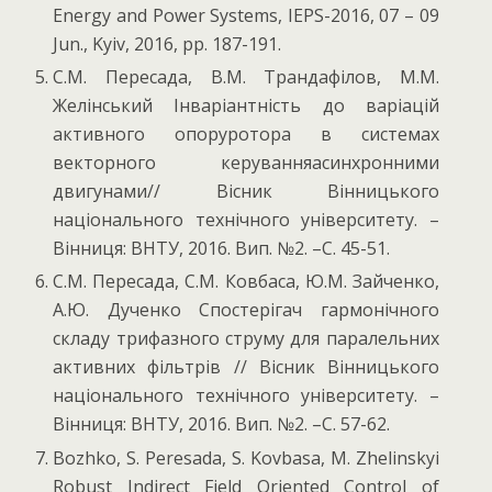
Energy and Power Systems, IEPS-2016, 07 – 09
Jun., Kyiv, 2016, pp. 187-191.
С.М. Пересада, В.М. Трандафілов, М.М.
Желінський Інваріантність до варіацій
активного опоруротора в системах
векторного керуванняасинхронними
двигунами// Вісник Вінницького
національного технічного університету. –
Вінниця: ВНТУ, 2016. Вип. №2. –С. 45-51.
С.М. Пересада, С.М. Ковбаса, Ю.М. Зайченко,
А.Ю. Дученко Спостерігач гармонічного
складу трифазного струму для паралельних
активних фільтрів // Вісник Вінницького
національного технічного університету. –
Вінниця: ВНТУ, 2016. Вип. №2. –С. 57-62.
Bozhko, S. Peresada, S. Kovbasa, M. Zhelinskyi
Robust Indirect Field Oriented Control of