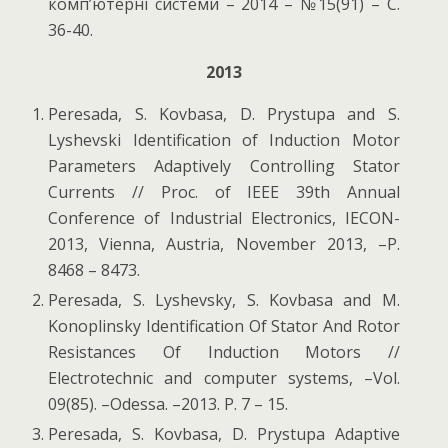
комп’ютерні системи – 2014 – №15(91) – C.
36-40.
2013
Peresada, S. Kovbasa, D. Prystupa and S.
Lyshevski Identification of Induction Motor
Parameters Adaptively Controlling Stator
Currents // Proc. of IEEE 39th Annual
Conference of Industrial Electronics, IECON-
2013, Vienna, Austria, November 2013, –P.
8468 – 8473.
Peresada, S. Lyshevsky, S. Kovbasa and M.
Konoplinsky Identification Of Stator And Rotor
Resistances Of Induction Motors //
Electrotechnic and computer systems, –Vol.
09(85). –Odessa. –2013. P. 7 – 15.
Peresada, S. Kovbasa, D. Prystupa Adaptive