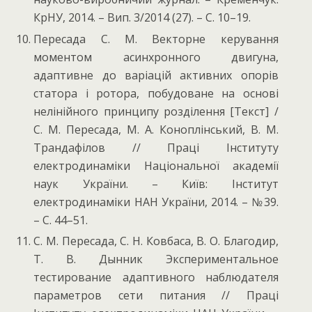
КрНУ, 2014. – Вип. 3/2014 (27). – С. 10–19.
Пересада С. М. Векторне керування
моментом асинхронного двигуна,
адаптивне до варіацій активних опорів
статора і ротора, побудоване на основі
нелінійного принципу розділення [Текст] /
С. М. Пересада, М. А. Коноплінський, В. М.
Трандафілов // Праці Інституту
електродинаміки Національної академії
наук України. – Київ: Інститут
електродинаміки НАН України, 2014. – №39.
– С. 44–51.
С. М. Пересада, С. Н. Ковбаса, В. О. Благодир,
Т. В. Дынник Экспериментальное
тестирование адаптивного наблюдателя
параметров сети питания // Праці