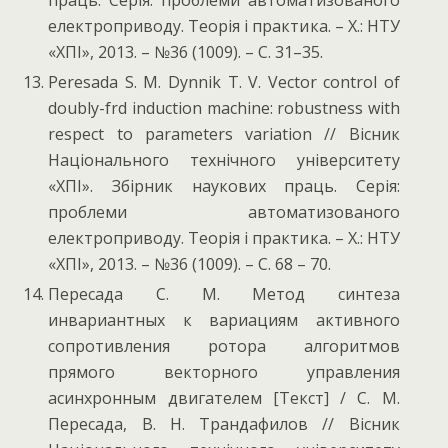
електроприводу. Теорія і практика. – Х.: НТУ
«ХПІ», 2013. – №36 (1009). – С. 31–35.
Peresada S. M. Dynnik T. V. Vector control of
doubly-frd induction machine: robustness with
respect to parameters variation // Вісник
Національного технічного університету
«ХПІ». Збірник наукових праць. Серія:
проблеми автоматизованого
електроприводу. Теорія і практика. – Х.: НТУ
«ХПІ», 2013. – №36 (1009). – С. 68 – 70.
Пересада С. М. Метод синтеза
инвариантных к вариациям активного
сопротивления ротора алгоритмов
прямого векторного управления
асинхронным двигателем [Текст] / С. М.
Пересада, В. Н. Трандафилов // Вісник