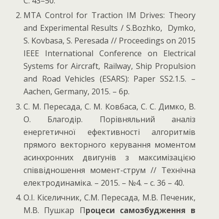
С. 43–50.
MTA Control for Traction IM Drives: Theory
and Experimental Results / S.Bozhko, Dymko,
S. Kovbasa, S. Peresada // Proceedings on 2015
IEEE International Conference on Electrical
Systems for Aircraft, Railway, Ship Propulsion
and Road Vehicles (ESARS): Paper SS2.1.5. –
Aachen, Germany, 2015. – 6p.
С. М. Пересада, С. М. Ковбаса, С. С. Димко, В.
О. Благодір. Порівняльний аналіз
енергетичної ефективності алгоритмів
прямого векторного керування моментом
асинхронних двигунів з максимізацією
співвідношення момент-струм // Технiчна
електродинамiка. – 2015. – №4. – с. 36 – 40.
О.І. Кіселичник, С.М. Пересада, М.В. Печеник,
М.В. Пушкар П
роцеси самозбудження в