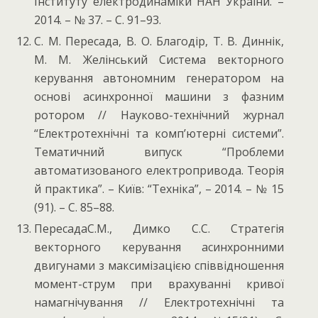
Інституту електродинаміки НАН України. –
2014. – № 37. – С. 91–93.
С. М. Пересада, В. О. Благодір, Т. В. Диннік,
М. М. Желінський Система векторного
керування автономним генератором на
основі асинхронної машини з фазним
ротором // Науково-технічний журнал
“Електротехнічні та комп’ютерні системи”.
Тематичний випуск “Проблеми
автоматизованого електропривода. Теорія
й практика”. – Київ: “Техніка”, – 2014. – № 15
(91). – С. 85–88.
ПересадаС.М., Димко С.С. Стратегія
векторного керування асинхронними
двигунами з максимізацією співвідношення
момент-струм при врахуванні кривої
намагнічування // Електротехнічні та