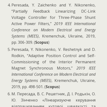
Peresada, Y. Zaichenko and Y. Nikonenko,
“Partially Feedback Linearizing DC-Link
Voltage Controller for Three-Phase Shunt
Active Power Filters,”
2019 IEEE International
Conference on Modern Electrical and Energy
Systems (MEES)
, Kremenchuk, Ukraine, 2019,
pp. 306-309. (
Scopus
)
Peresada, Y. Nikonenko, V. Reshetnyk and D.
Rodkin, “Adaptive Position Control and Self-
Commissioning of the Interior Permanent
Magnet Synchronous Motors,”
2019 IEEE
International Conference on Modern Electrical and
Energy Systems (MEES)
, Kremenchuk, Ukraine,
2019, pp. 498-501. (
Scopus
)
М. Пересада, В. С. Решетник, Д. І. Родькін, О.
Ю. Зінченко «Лінеаризуюче керування
відпрацюванням кутової швидкості та