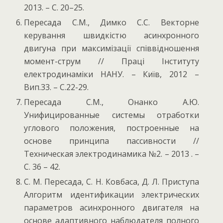
2013. – С. 20–25.
Пересада С.М., Димко С.С. Векторне
керування швидкістю асинхронного
двигуна при максимізації співвідношення
момент-струм // Праці Інституту
електродинаміки НАНУ. – Київ, 2012 –
Вип.33. – С.22-29.
Пересада С.М., Онанко А.Ю.
Унифицированные системы отработки
углового положения, построенные на
основе принципа пассивности //
Техническая электродинамика №2. – 2013 . –
С. 36 – 42.
С. М. Пересада, С. Н. Ковбаса, Д. Л. Приступа
Алгоритм идентификации электрических
параметров асинхронного двигателя на
основе адаптивного наблюдателя полного