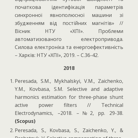
початкова ідентифікація параметрів
синхронної явнополюсної машини зі
збудженням від постійних магнітів» //
Вісник НТУ «ХПІ». Проблеми
автоматизованого електропривода.
Силова електроніка та енергоефективність
– Харків: НТУ «ХПІ», 2019. – С.36-42.
2018
Peresada, S.M., Mykhalskyi, V.M., Zaichenko,
Y.M., Kovbasa, S.M. Selective and adaptive
harmonics estimation for three-phase shunt
active power filters // Technical
Electrodynamics, –2018. –№2, pp. 29-38.
(Scopus)
Peresada, S., Kovbasa, S., Zaichenko, Y., &