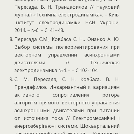
Пересада, В. Н. Трандафилов // Науковий
журнал «Технічна електродинаміка». – Київ:
Інститут електродинаміки НАН України,
2014. – №6. – С. 41–48.
Пересада С.М., Ковбаса С. Н., Онанко А. Ю.
Выбор системы полеориентирования при
векторном управлении асинхронными
двигателями // Техническая
электродинамика №4. – – С.102-104.
С. М. Пересада, С. Н. Ковбаса, В. Н.
Трандафилов Инвариантный к вариациям
активного сопротивления ротора
алгоритм прямого векторного управления
асинхронными двигателями при питании
от источника тока // Електромеханічні і
енергозберігаючі системи. Щоквартальний
науково-виробничий журнал. – Кременчук: