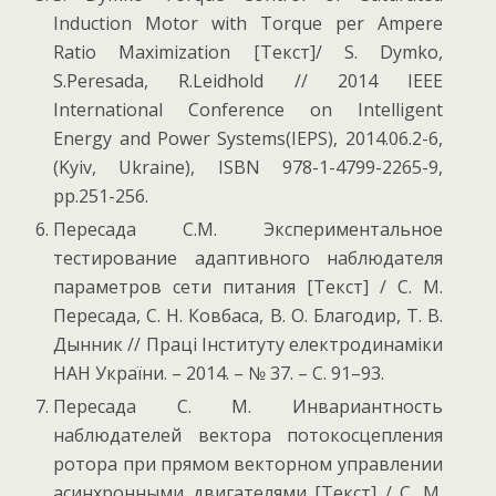
Induction Motor with Torque per Ampere
Ratio Maximization [Текст]/ S. Dymko,
S.Peresada, R.Leidhold // 2014 IEEE
International Conference on Intelligent
Energy and Power Systems(IEPS), 2014.06.2-6,
(Kyiv, Ukraine), ISBN 978-1-4799-2265-9,
pp.251-256.
Пересада С.М. Экспериментальное
тестирование адаптивного наблюдателя
параметров сети питания [Текст] / С. М.
Пересада, С. Н. Ковбаса, В. О. Благодир, Т. В.
Дынник // Праці Інституту електродинаміки
НАН України. – 2014. – № 37. – С. 91–93.
Пересада С. М. Инвариантность
наблюдателей вектора потокосцепления
ротора при прямом векторном управлении
асинхронными двигателями [Текст] / С. М.