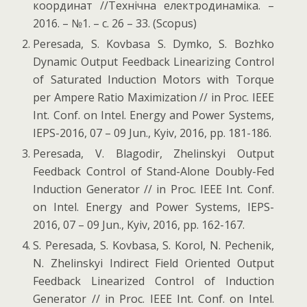
координат //Технiчна електродинамiка. –
2016. – №1. – с. 26 – 33. (Scopus)
Peresada, S. Kovbasa S. Dymko, S. Bozhko
Dynamic Output Feedback Linearizing Control
of Saturated Induction Motors with Torque
per Ampere Ratio Maximization // in Proc. IEEE
Int. Conf. on Intel. Energy and Power Systems,
IEPS-2016, 07 – 09 Jun., Kyiv, 2016, pp. 181-186.
Peresada, V. Blagodir, Zhelinskyi Output
Feedback Control of Stand-Alone Doubly-Fed
Induction Generator // in Proc. IEEE Int. Conf.
on Intel. Energy and Power Systems, IEPS-
2016, 07 – 09 Jun., Kyiv, 2016, pp. 162-167.
S. Peresada, S. Kovbasa, S. Korol, N. Pechenik,
N. Zhelinskyi Indirect Field Oriented Output
Feedback Linearized Control of Induction
Generator // in Proc. IEEE Int. Conf. on Intel.