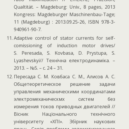
Qualtität. – Magdeburg: Univ., 8 pages, 2013
Kongress: Magdeburger Maschinenbau-Tage;
11 (Magdeburg) : 2013.09.25-26, ISBN 978-3-
940961-90-7.
Adaptive control of stator currents for self-
comissioning of induction motor drives/
S. Peresada, S. Kovbasa, D. Prystupa, S.
Lyashevskyi// Технiчна електродинамiка. –
2013. – №5. – с. 24 – 31.
Пересада С. М. Ковбаса С. М., Алисов А. С.
Общетеоретическое решение задачи
управления механическими координатами
электромеханическмх систем без
измерения токов приводных двигателей //
Вісник Національного технічного
університету «ХПІ». Збірник наукових
праць. Серія: проблеми автоматизованого