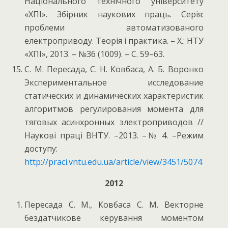
Національного технічного університету
«ХПІ». Збірник наукових праць. Серія:
проблеми автоматизованого
електроприводу. Теорія і практика. – Х.: НТУ
«ХПІ», 2013. – №36 (1009). – С. 59–63.
С. М. Пересада, С. Н. Ковбаса, А. Б. Воронко
Экспериментальное исследование
статических и динамических характеристик
алгоритмов регулирования момента для
тяговых асинхронных электроприводов //
Наукові праці ВНТУ. –2013. –№ 4. –Режим
доступу:
http://praci.vntu.edu.ua/article/view/3451/5074
2012
Пересада С. М., Ковбаса С. M. Векторне
бездатчикове керування моментом