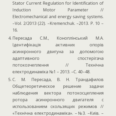
Stator Current Regulation for Identification of
Induction Motor Parameter //
Electromechanical and energy saving systems.
–Vol. 2/2013 (22). –Kremenchuk. –2013. P. 10 –
16.
Пересада С.М., Коноплінський М.А.
Ідентифікація активних опорів
асинхронного двигуна за допомогою
адаптивного спостерігача
потокозчеплення // Технічна
електродинаміка №1 – 2013. –С. 40–48.
С. М. Пересада, В. Н. Трандафилов
Общетеоретическое решение задачи
наблюдения вектора потокосцепления
ротора асинхронного двигателя с
использованием скользящих режимов //
«Технічна електродинаміка». –№3. –Київ. –