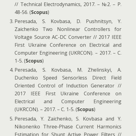
// Technical Electrodynamics, 2017. – №2. – P.
48-56. (
Scopus
)
Peresada, S. Kovbasa, D. Pushnitsyn, Y.
Zaichenko Two Nonlinear Controllers for
Voltage Source AC-DC Converter // 2017 IEEE
First Ukraine Conference on Electrical and
Computer Engineering (UKRCON). – 2017. – С.
1-5. (
Scopus
)
Peresada, S. Kovbasa, М. Zhelinskyi, A.
Duchenko Speed Sensorless Direct Field
Oriented Control of Induction Generator //
2017 IEEE First Ukraine Conference on
Electrical and Computer Engineering
(UKRCON). – 2017. – С. 1-5. (
Scopus
)
Peresada, Y. Zaichenko, S. Kovbasa and Y.
Nikonenko Three-Phase Current Harmonics
Estimation for Shunt Active Power Filters //