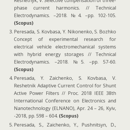
Reshetnyk, V. Selective compensation of three-
phase current harmonics. // Technical
Electrodynamics. –2018. №4. –pp. 102-105.
(Scopus)
Peresada, S. Kovbasa, Y. Nikonenko, S. Bozhko
Concept of experimental research for
electrical vehicle electromechanical systems
with hybrid energy storages // Technical
Electrodynamics. –2018. №5. –pp. 57-60.
(Scopus)
Peresada, Y. Zaichenko, S. Kovbasa, V.
Reshetnik Adaptive Current Control for Shunt
Active Power Filters // Proc. 2018 IEEE 38th
International Conference on Electronics and
Nanotechnology (ELNANO), Apr. 24 – 26, Kyiv,
-2018, pp. 598 – 604.
(Scopus)
Peresada, S., Zaichenko, Y., Pushnitsyn, D.,