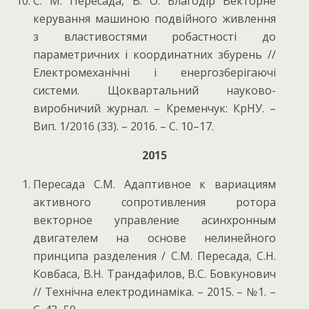
С. М. Пересада, В. О. Благодір Векторне
керування машиною подвійного живлення
з властивостями робастності до
параметричних і координатних збурень //
Електромеханічні і енергозберігаючі
системи. Щоквартальний науково-
виробничий журнал. – Кременчук: КрНУ. –
Вип. 1/2016 (33). – 2016. – С. 10–17.
2015
Пересада С.М. Адаптивное к вариациям
активного сопротивления ротора
векторное управление асинхронным
двигателем на основе нелинейного
принципа разделения / С.М. Пересада, С.Н.
Ковбаса, В.Н. Трандафилов, В.С. Бовкунович
// Технічна електродинаміка. – 2015. – №1. –