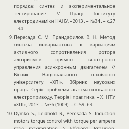
порядка: синтез и экспериментальное
тестирование // Праці Інституту
електродинаміки НАНУ. –2013 . – №34 . – с.27
– 34.
Пересада С. М. Трандафилов В. Н. Метод
синтеза инвариантных к вариациям
активного сопротивления ротора
алгоритмов прямого векторного
управления асинхронным двигателем //
Вісник Національного технічного
університету «ХПІ». Збірник наукових
праць. Серія: проблеми автоматизованого
електроприводу. Теорія і практика. – Х.: НТУ
«ХПІ», 2013. – №36 (1009). – С. 59–63.
Dymko S., Leidhold R., Peresada S. Induction
motors torque control with torque per ampere
ratio maximization // Effizienz, Präzision,