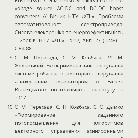
Pushnitsyn, Y. Nikonenko Nonlinear control of
voltage source AC-DC and DC-DC boost
converters // Вісник НТУ «ХПІ». Проблеми
автоматизованого електропривода.
Силова електроніка та енергоефективність
– Харків: НТУ «ХПІ», 2017, вип. 27 (1249). –
С.84-88.
С. М. Пересада, С. М. Ковбаса, М. М.
Желінський Експериментальне тестування
системи робастного векторного керування
асинхронним генератором // Вісник
Вінницького політехнічного інституту. –
2017.
С. М. Пересада, С. Н. Ковбаса, С. С. Дымко
«Формирование заданного
потокосцепления для алгоритмов
векторного управления асинхронными