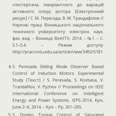
спостерігача, інваріантного до варіацій
активного опору ротора [Електронний
ресурс] / С. М. Пересада, В. М. Трандафілов //
Наукові праці Вінницького національного
технічного університету: електрон. наук.
фах. вид. – Вінниця: ВінНТУ, 2014. – №1. – С.
5.1–5.4. – Режим доступу:
http://praci.vntu.edu.ua/article/view/3492/5181
.
S. Peresada Sliding Mode Observer Based
Control of Induction Motors: Experimental
Study [Текст] / S. Peresada, S. Kovbasa, V.
Trandafilov, V. Pyzhov // Proceedings on IEEE
International Conference on Intelligent
Energy and Power Systems, IEPS-2014, Kyiv,
June 2–6, 2014. – Kyiv – Pp. 261–265.
S. Dymko Torque Control of Saturated