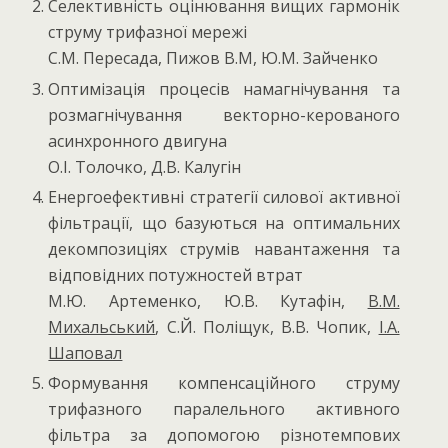
Селективність оцінювання вищих гармонік
струму трифазної мережі
С.М. Пересада, Пижов В.М, Ю.М. Зайченко
Оптимізація процесів намагнічування та
розмагнічування векторно-керованого
асинхронного двигуна
О.І. Толочко, Д.В. Калугін
Енергоефективні стратегії силової активної
фільтрації, що базуються на оптимальних
декомпозиціях струмів навантаження та
відповідних потужностей втрат
М.Ю. Артеменко, Ю.В. Кутафін,
В.М.
Михальський
, С.Й. Поліщук, В.В. Чопик,
І.А.
Шаповал
Формування компенсаційного струму
трифазного паралельного активного
фільтра за допомогою різнотемпових