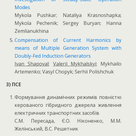
Modes
Mykola Pushkar; Nataliya Krasnoshapka;
Mykola Pechenik; Sergey Buryan; Hanna
Zemlianukhina
Compensation of Current Harmonics by
means of Multiple Generation System with
Doubly-Fed Induction Generators
Ivan Shapoval
;
Valerii Mykhalskyi
; Mykhailo
Artemenko; Vasyl Chopyk; Serhii Polishchuk
3) ПСЕ
Формування динамічних режимів повністю
керованого гібридного джерела живлення
електричних транспортних засобів
С.М. Пересада, Є.О. Ніконенко, М.М.
Желінський, В.С. Решетник