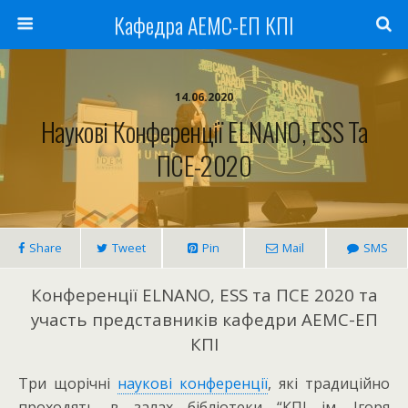
Кафедра АЕМС-ЕП КПІ
14.06.2020
Наукові Конференції ELNANO, ESS Та
ПСЕ-2020
Share
Tweet
Pin
Mail
SMS
Конференції ELNANO, ESS та ПСЕ 2020 та
участь представників кафедри АЕМС-ЕП
КПІ
Три щорічні
наукові конференції
, які традиційно
проходять в залах бібліотеки “КПІ ім. Ігоря