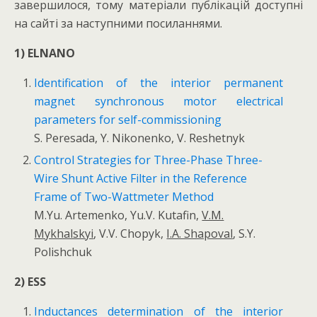
завершилося, тому матеріали публікацій доступні
на сайті за наступними посиланнями.
1) ELNANO
Identification of the interior permanent
magnet synchronous motor electrical
parameters for self-commissioning
S. Peresada, Y. Nikonenko, V. Reshetnyk
Control Strategies for Three-Phase Three-
Wire Shunt Active Filter in the Reference
Frame of Two-Wattmeter Method
M.Yu. Artemenko,
Yu.V. Kutafin,
V.M.
Mykhalskyi
, V.V. Chopyk,
I.A. Shapoval
,
S.Y.
Polishchuk
2) ESS
Inductances determination of the interior