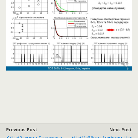
Previous Post
Next Post
{:ua}Захисти Бакалаврів
{:ua}Майбутні Магістри, Час