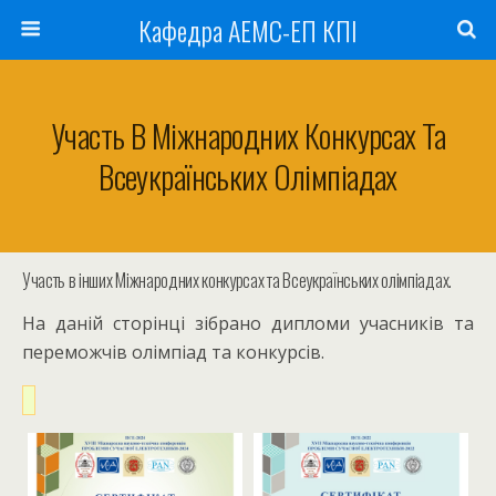
Кафедра АЕМС-ЕП КПІ
Участь В Міжнародних Конкурсах Та
Всеукраїнських Олімпіадах
Участь в інших Міжнародних конкурсах та Всеукраїнських олімпіадах.
На даній сторінці зібрано дипломи учасників та
переможчів олімпіад та конкурсів.