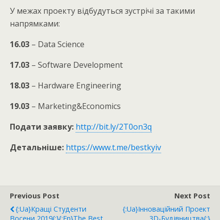
У межах проекту відбудуться зустрічі за такими
напрямками:
16.03
– Data Science
17.03
– Software Development
18.03
– Hardware Engineering
19.03
– Marketing&Economics
Подати заявку:
http://bit.ly/2T0on3q
Детальніше:
https://www.t.me/bestkyiv
Previous Post
Next Post
{:ua}Кращі Студенти
{:ua}Інноваційний Проект
Восени 2019{:}{:en}The Best
3D-Будівництва{:}