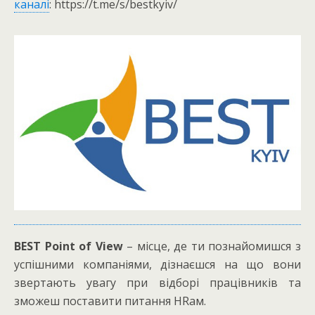
каналі
: https://t.me/s/bestkyiv/
BEST Point of View
– місце, де ти познайомишся з
успішними компаніями, дізнаєшся на що вони
звертають увагу при відборі працівників та
зможеш поставити питання HRам.