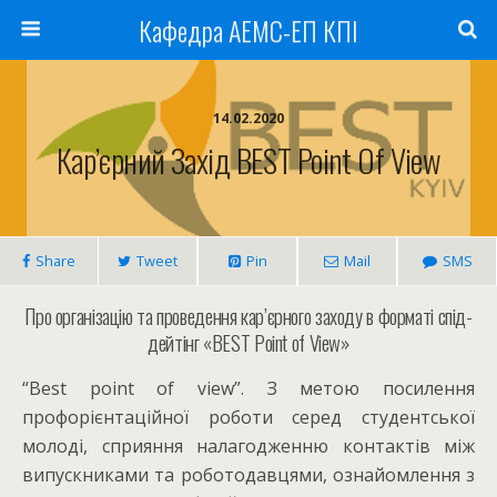
Кафедра АЕМС-ЕП КПІ
14.02.2020
Кар’єрний Захід BEST Point Of View
Share
Tweet
Pin
Mail
SMS
Про організацію та проведення кар’єрного заходу в форматі спід-
дейтінг «BEST Point of View»
“Best point of view”. З метою посилення
профорієнтаційної роботи серед студентської
молоді, сприяння налагодженню контактів між
випускниками та роботодавцями, ознайомлення з