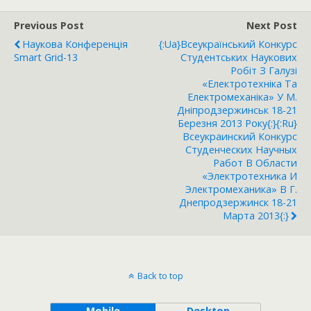
Previous Post
Next Post
Наукова Конференція
{:ua}Всеукраїнський Конкурс
Smart Grid-13
Студентських Наукових
Робіт З Галузі
«Електротехніка Та
Електромеханіка» У М.
Дніпродзержинськ 18-21
Березня 2013 Року{:}{:ru}
Всеукраинский Конкурс
Студенческих Научных
Работ В Области
«Электротехника И
Электромеханика» В Г.
Днепродзержинск 18-21
Марта 2013{:}
Back to top
Mobile
Desktop