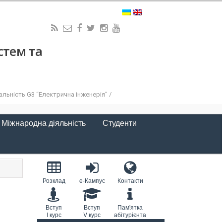
стем та
льність G3 “Електрична інженерія” /
Міжнародна діяльність
Студенти
Розклад
e-Кампус
Контакти
Вступ
Вступ
Пам'ятка
I курс
V курс
абітурієнта