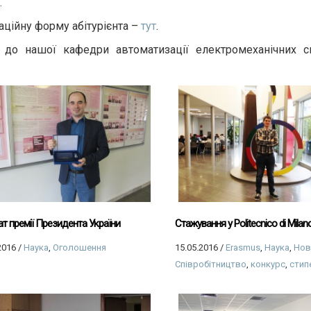
.
аційну форму абітурієнта –
тут
.
в до нашої кафедри автоматизації електромеханічних с
т премії Президента України
Cтажування у Politecnico di Milan
2016
/
Наука
,
Оголошення
15.05.2016
/
Erasmus
,
Наука
,
Нов
Співробітництво
,
конкурс
,
стип