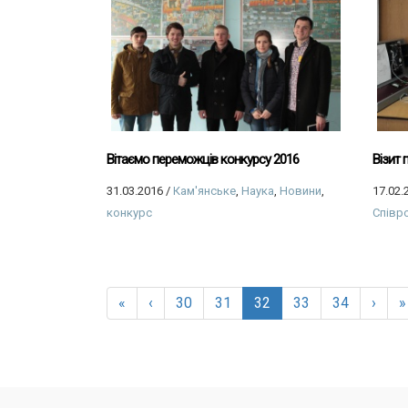
Вітаємо переможців конкурсу 2016
Візит
31.03.2016
/
Кам'янське
,
Наука
,
Новини
,
17.02.
конкурс
Співр
«
‹
30
31
32
33
34
›
»