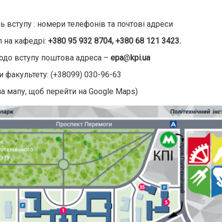
нь вступу : номери телефонів та почтові адреси
п на кафедрі:
+380 95 932 8704, +380 68 121 3423.
одо вступу поштова адреса –
epa
@
kpi.ua
и факультету: (+38099) 030-96-63
на мапу, щоб перейти на Google Maps)