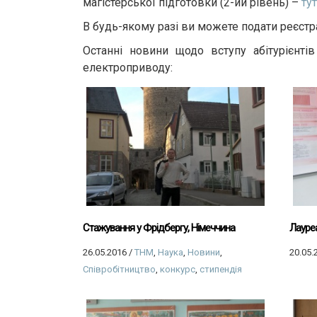
магістерської підготовки (2-ий рівень) –
тут
В будь-якому разі ви можете подати реєстр
Останні новини щодо вступу абітурієнті
електроприводу:
Стажування у Фрідбергу, Німеччина
Лауреа
26.05.2016
/
THM
,
Наука
,
Новини
,
20.05.
Співробітництво
,
конкурс
,
стипендія