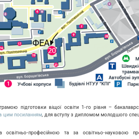
грамою підготовки віщої освіти 1-го рівня – бакалаврс
а цим посиланням
, для вступу з дипломом молодшого спец
а освітньо-професійною та за освітньо-науковою п