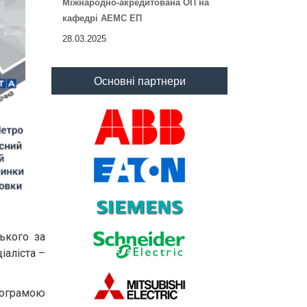
Міжнародно-акредитована ОП на
кафедрі АЕМС ЕП
28.03.2025
Основні партнери
ького за
іаліста –
рограмою