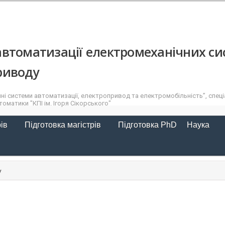
втоматизації електромеханічних си
риводу
ні системи автоматизації, електропривод та електромобільність”, спеціа
оматики "КПІ ім. Ігоря Сікорського"
рів
Підготовка магістрів
Підготовка PhD
Наука
у