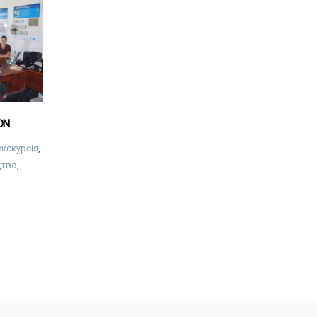
TON
екскурсія
,
цтво
,