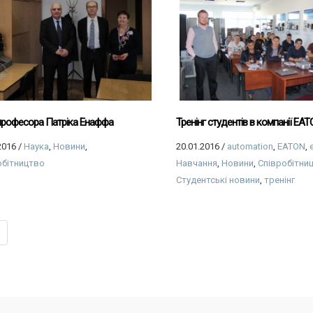
 професора Патріка Енаффа
Тренінг студентів в компанії EA
2016
/
Наука
,
Новини
,
20.01.2016
/
automation
,
EATON
,
обітництво
Навчання
,
Новини
,
Співробітни
Студентські новини
,
тренінг