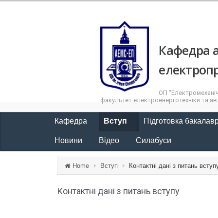
Кафедра а
електроп
ОП “Електромеханіч
факультет електроенерготехніки та авт
Кафедра
Вступ
Підготовка бакалав
Новини
Відео
Силабуси
Home
Вступ
Контактні дані з питань вступ
Контактні дані з питань вступу