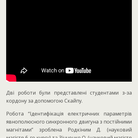
Дві роботи були представлені студентами з-за
кордону за допомогою Скайпу.
Робота “Ідентифікація електричних параметрів
явнополюсного синхронного двигуна з постійними
магнітами” зроблена Родкіним Д. (науковий
магістр 6-го курсу) та Зінченко О. (науковий магістр