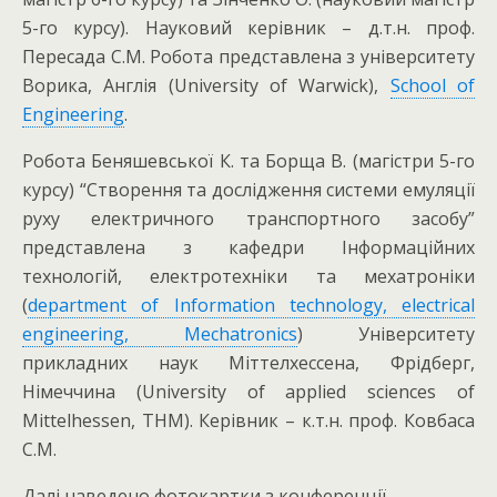
5-го курсу). Науковий керівник – д.т.н. проф.
Пересада С.М. Робота представлена з університету
Ворика, Англія (University of Warwick),
School of
Engineering
.
Робота Беняшевської К. та Борща В. (магістри 5-го
курсу) “Створення та дослідження системи емуляції
руху електричного транспортного засобу”
представлена з кафедри Інформаційних
технологій, електротехніки та мехатроніки
(
department of Information technology, electrical
engineering, Mechatronics
) Університету
прикладних наук Міттелхессена, Фрідберг,
Німеччина (University of applied sciences of
Mittelhessen, THM). Керівник – к.т.н. проф. Ковбаса
С.М.
Далі наведено фотокартки з конференції.