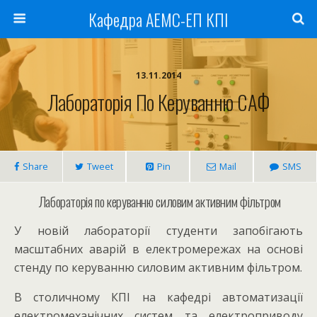
Кафедра АЕМС-ЕП КПІ
13.11.2014
Лабораторія По Керуванню САФ
Share
Tweet
Pin
Mail
SMS
Лабораторія по керуванню силовим активним фільтром
У новій лабораторії студенти запобігають
масштабних аварій в електромережах на основі
стенду по керуванню силовим активним фільтром.
В столичному КПІ на кафедрі автоматизації
електромеханічних систем та електроприводу