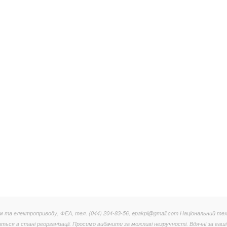
та електроприводу, ФЕА, тел. (044) 204-83-56, epakpi@gmail.com Національний тех
иться в стані реорганізації. Просимо вибачити за можливі незручності. Вдячні за ваші