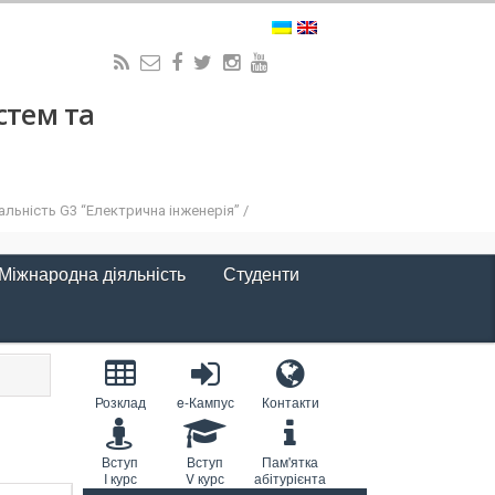
стем та
льність G3 “Електрична інженерія” /
Міжнародна діяльність
Студенти
Розклад
e-Кампус
Контакти
Вступ
Вступ
Пам'ятка
I курс
V курс
абітурієнта