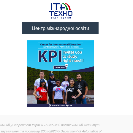
Центр міжнародної освіти
нічний університет України «Київський політехнічний інститут
 зауваження та пропозиції 2005-2026 © Department of Automation of