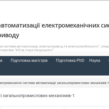
втоматизації електромеханічних си
риводу
ні системи автоматизації, електропривод та електромобільність”, спеціа
оматики "КПІ ім. Ігоря Сікорського"
ів
Підготовка магістрів
Підготовка PhD
Наука
ектромеханічні системи автоматизації загальнопромислових механізмів-1
ії загальнопромислових механізмів-1