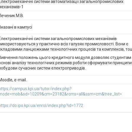
Електромеханічні системи автоматизації загальнопромислових
механізмів-1
Печеник М.В.
Вказані в кампусі
Електромеханічні системи загальнопромислових механізмів
використовуються у практично всіх галузях промисловості. Вони є
складовими ланцюжками технологічних процесів та комплексів, то
Вивчення положень цього кредитного модуля дозволяє студентам
основі аналізу технологічних режимів роботи сформувати принципи
побудови сучасних систем електроприводів.
Moodle, e-mail.
https://campus.kpi.ua/tutor/index.php?
mode=mob&sd=10209&cm=23182&rcms=all&ssm=cm&tree_list=
https://do.ipo.kpi.ua/enrol/index.php?id=1772