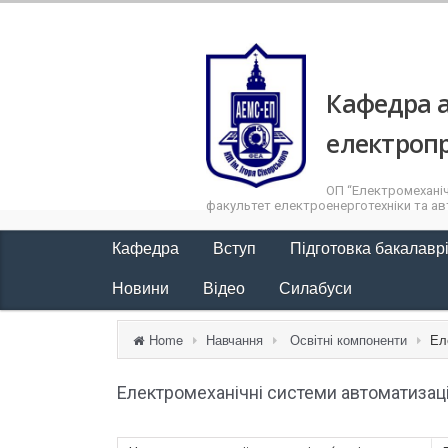
Кафедра а
електроп
ОП “Електромеханіч
факультет електроенерготехніки та авт
Кафедра
Вступ
Підготовка бакалавр
Новини
Відео
Силабуси
Home
Навчання
Освітні компоненти
Ел
Електромеханічні системи автоматизац