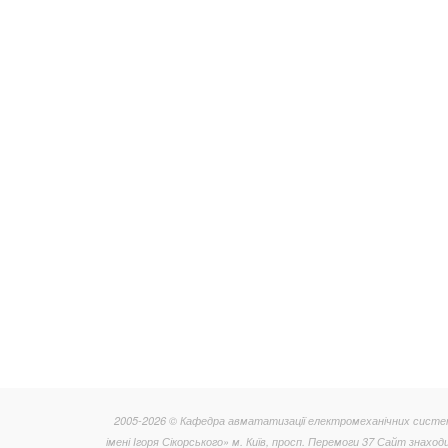
2005-2026 © Кафедра авмататизації електромеханічних систем 
імені Ігоря Сікорського» м. Київ, просп. Перемоги 37 Сайт знаход