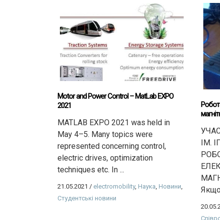
Motor and Power Control – MatLab EXPO
Робот
2021
магніт
MATLAB EXPO 2021 was held in
УЧАС
May 4–5. Many topics were
ІМ. 
represented concerning control,
РОБО
electric drives, optimization
ЕЛЕ
techniques etc. In ...
МАГН
21.05.2021
/
electromobility
,
Наука
,
Новини
,
Якщо 
Студентські новини
20.05.
Співр