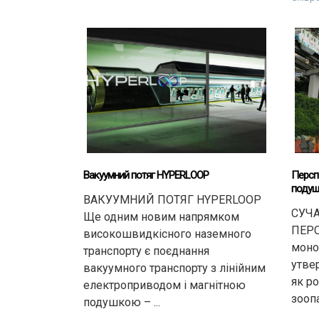
Вакуумний потяг HYPERLOOP
Перспе
подуш
ВАКУУМНИЙ ПОТЯГ HYPERLOOP
СУЧА
Ще одним новим напрямком
ПЕРС
високошвидкісного наземного
моно
транспорту є поєднання
утве
вакуумного транспорту з лінійним
як р
електроприводом і магнітною
зоопа
подушкою – ...