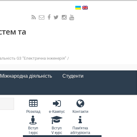
стем та
льність G3 “Електрична інженерія” /
Міжнародна діяльність
Студенти
Розклад
e-Кампус
Контакти
Вступ
Вступ
Пам'ятка
I курс
V курс
абітурієнта