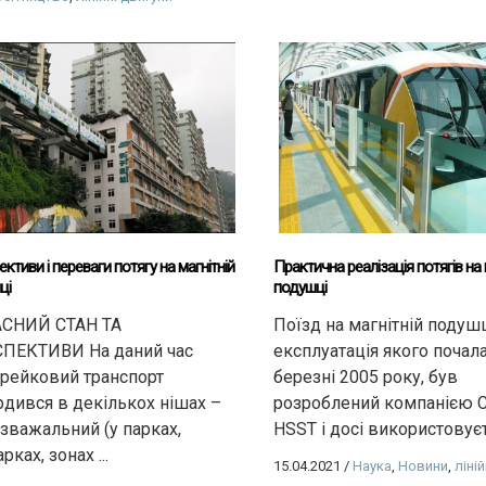
ктиви і переваги потягу на магнітній
Практична реалізація потягів на 
ці
подушці
СНИЙ СТАН ТА
Поїзд на магнітній подушц
ПЕКТИВИ На даний час
експлуатація якого почал
рейковий транспорт
березні 2005 року, був
рдився в декількох нішах –
розроблений компанією 
озважальний (у парках,
HSST і досі використовуєть
рках, зонах ...
15.04.2021
/
Наука
,
Новини
,
ліні