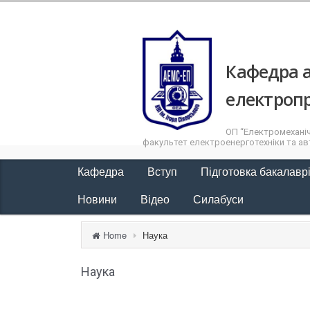
Кафедра а
електроп
ОП “Електромеханіч
факультет електроенерготехніки та авт
Кафедра
Вступ
Підготовка бакалавр
Новини
Відео
Силабуси
Home
Наука
Наука