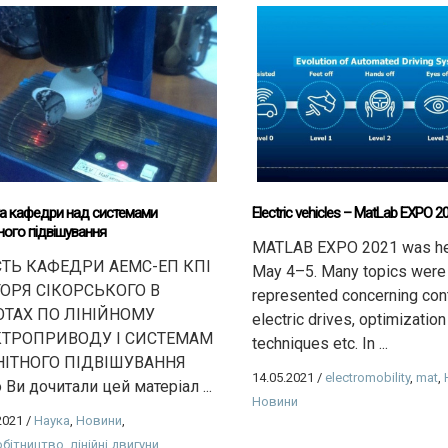
а кафедри над системами
Electric vehicles – MatLab EXPO 2
ного підвішування
MATLAB EXPO 2021 was he
ТЬ КАФЕДРИ АЕМС-ЕП КПІ
May 4–5. Many topics were
ІГОРЯ СІКОРСЬКОГО В
represented concerning cont
ТАХ ПО ЛІНІЙНОМУ
electric drives, optimization
КТРОПРИВОДУ І СИСТЕМАМ
techniques etc. In ...
ІТНОГО ПІДВІШУВАННЯ
14.05.2021
/
electromobility
,
mat
,
Ви дочитали цей матеріал ...
Новини
2021
/
Наука
,
Новини
,
обітництво
,
лінійні двигуни