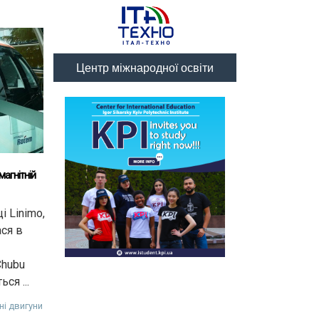
Центр міжнародної освіти
магнітній
і Linimo,
ася в
Chubu
ся ...
йні двигуни