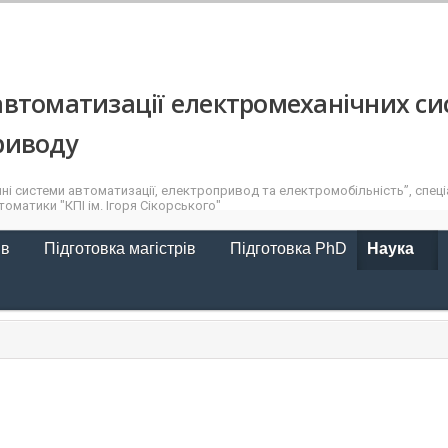
втоматизації електромеханічних си
риводу
ні системи автоматизації, електропривод та електромобільність”, спеціа
оматики "КПІ ім. Ігоря Сікорського"
ів
Підготовка магістрів
Підготовка PhD
Наука