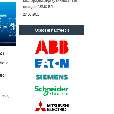
Міжнародно-акредитована ОП на
кафедрі АЕМС ЕП
28.03.2025
Основні партнери
021
ld in
rol,
Наука
,