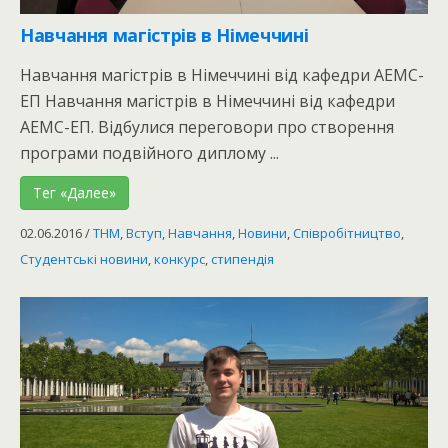
Навчання магістрів в Німеччині
Навчання магістрів в Німеччині від кафедри АЕМС-
ЕП Навчання магістрів в Німеччині від кафедри
АЕМС-ЕП. Відбулися переговори про створення
програми подвійного диплому ...
Тег «Далее»
02.06.2016
/
THM
,
Вступ
,
Навчання
,
Новини
,
Співробітництво
,
Студентські новини
,
конкурс
,
стипендія