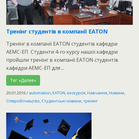
Тренінг студентів в компанії EATON
Тренінг в компанії EATON студентів кафедри
АЕМС-ЕП Студенти 4-го курсу нашої кафедри
пройшли тренінг в компанії EATON студентів
кафедри АЕМС-ЕП для ...
Тег «Далее»
20.01.2016
/
automation
,
EATON
,
екскурсія
,
Навчання
,
Новини
,
Співробітництво
,
Студентські новини
,
тренінг