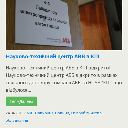
Науково-технічний центр ABB в КПІ
Науково-технічний центр АББ в КПІ відкрито!
Науково-технічний центр АББ відкрито в рамках
спільного договору компанії АББ та НТУУ “КПІ”, що
відбулося ...
Тег «Далее»
24.04.2013
/
ABB
,
Навчання
,
Новини
,
Співробітництво
,
обладнання