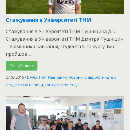
Стажування в Університеті THM
Стажування в Університеті THM Пушніцина Д. С.
Стажування в Університеті THM Дмитра Пушніцин
– відмінника навчання, студента 5-го курсу. Він
пройшов ...
Тег «Далее»
27.05.2016
/
DAAD
,
THM
,
Навчання
,
Новини
,
Співробітництво
,
Студентські новини
,
конкурс
,
стипендія