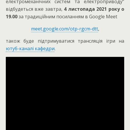
електромеханічних систем та електроприводу”
відбудеться вже завтра,
4 листопада 2021 року о
19.00
за традиційним посиланням в Google Meet
meet.google.com/otp-rgcm-dtt
,
також буде підтримуватися трансляція ігри на
ютуб-каналі кафедри
.