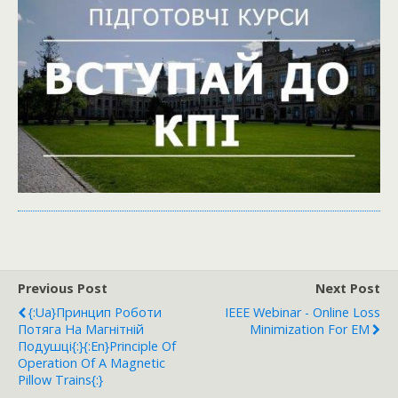
Previous Post
Next Post
{:ua}Принцип Роботи
IEEE Webinar - Online Loss
Потяга На Магнітній
Minimization For EM
Подушці{:}{:en}Principle Of
Operation Of A Magnetic
Pillow Trains{:}