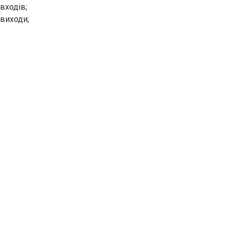
входів;
 виходи;