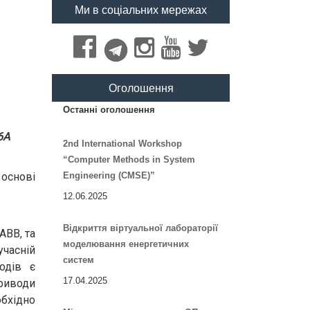
Ми в соціальних мережах
Оголошення
Останні оголошення
6A
2nd International Workshop
“Computer Methods in System
основі
Engineering (CMSE)”
12.06.2025
Відкриття віртуальної лабораторії
ABB, та
моделювання енергетичних
часній
систем
одів є
17.04.2025
приводи
обхідно