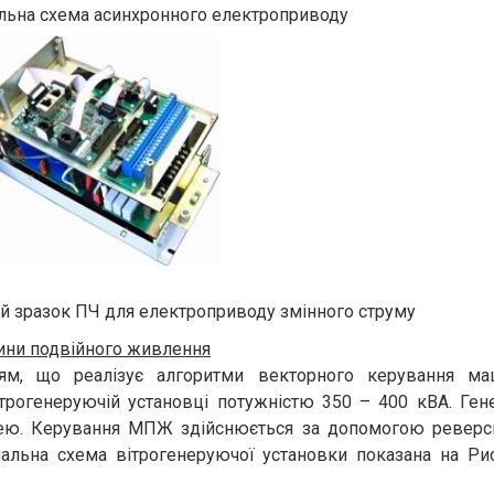
альна схема асинхронного електроприводу
ий зразок ПЧ для електроприводу змінного струму
ини подвійного живлення
ям, що реалізує алгоритми векторного керування м
ітрогенеруючій установці потужністю 350 – 400 кВА. Ге
ею. Керування МПЖ здійснюється за допомогою реверс
альна схема вітрогенеруючої установки показана на Рис