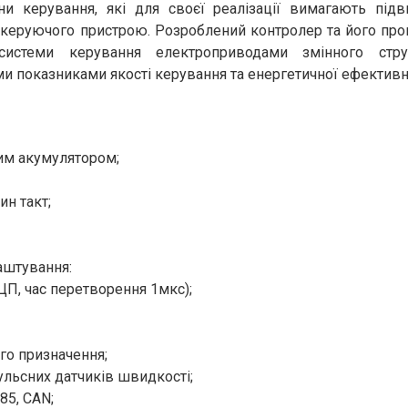
они керування, які для своєї реалізації вимагають під
і керуючого пристрою. Розроблений контролер та його пр
системи керування електроприводами змінного стр
и показниками якості керування та енергетичної ефективн
им акумулятором;
ин такт;
аштування:
ЦП, час перетворення 1мкс);
го призначення;
ульсних датчиків швидкості;
85, CAN;