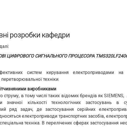
вні розробки кафедри
алі:
ОВІ ЦИФРОВОГО СИГНАЛЬНОГО ПРОЦЕСОРА TMS320LF240
фективних систем керування електроприводами на 
 перетворювальної техніки.
а вітчизняними виробниками
о струму, в тому числі таких відомих брендів як SIEMENS, 
и значної кількості технологічних застосувань в су
лий ряд задач, де застосування серійних електроприв
дносяться електроприводи транспортних засобів, електро
пеціальна техніка. В перелічених сферах застосування не