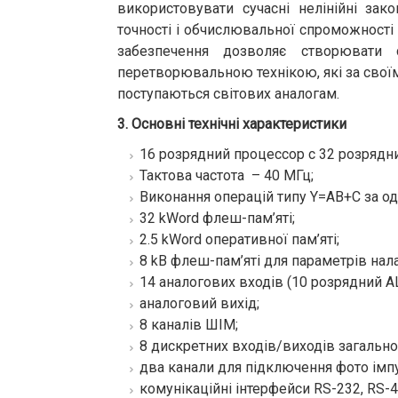
використовувати сучасні нелінійні зак
точності і обчислювальної спроможност
забезпечення дозволяє створювати 
перетворювальною технікою, які за своїм
поступаються світових аналогам.
3. Основні технічні характеристики
16 розрядний процессор с 32 розрядн
Тактова частота – 40 МГц;
Виконання операцій типу Y=AB+C за од
32 kWord флеш-пам’яті;
2.5 kWord оперативної пам’яті;
8 kB флеш-пам’яті для параметрів нал
14 аналогових входів (10 розрядний А
аналоговий вихід;
8 каналів ШІМ;
8 дискретних входів/виходів загально
два канали для підключення фото імп
комунікаційні інтерфейси RS-232, RS-4