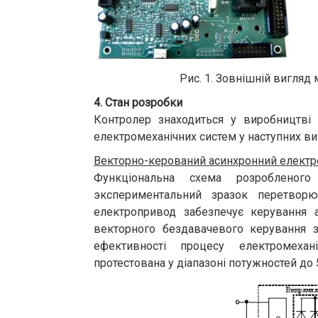
Рис. 1. Зовнішній вигляд
4. Стан розробки
Контролер знаходиться у виробництві 
електромеханічних систем у наступних ви
Векторно-керований асинхронний елект
Функціональна схема розробленог
экспериментальний зразок перетворю
електропривод забезпечує керування 
векторного бездавачевого керування з
ефективності процесу електромехан
протестована у діапазоні потужностей до 