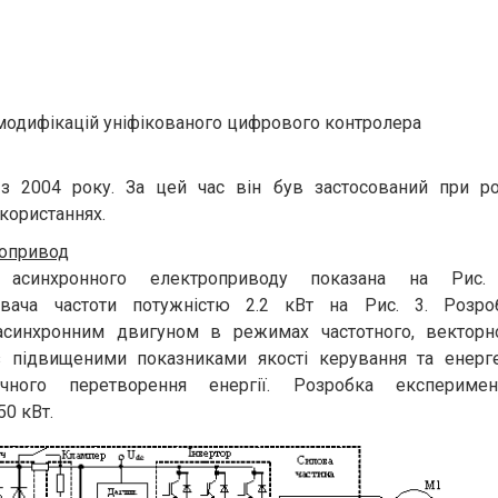
 модифікацій уніфікованого цифрового контролера
з 2004 року. За цей час він був застосований при ро
користаннях.
ропривод
о асинхронного електроприводу показана на Рис
вача частоти потужністю 2.2 кВт на Рис. 3. Розро
асинхронним двигуном в режимах частотного, векторно
 підвищеними показниками якості керування та енерге
ічного перетворення енергії. Розробка експеримен
50 кВт.