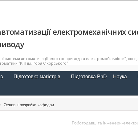
втоматизації електромеханічних си
риводу
ні системи автоматизації, електропривод та електромобільність”, спеціа
оматики "КПІ ім. Ігоря Сікорського"
ів
Підготовка магістрів
Підготовка PhD
Наука
Основні розробки кафедри
Роботодавці та інженери-електр