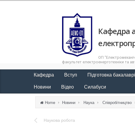
Кафедра а
електроп
ОП “Електромеханіч
факультет електроенерготехніки та авт
Кафедра
Вступ
Підготовка бакалавр
Новини
Відео
Силабуси
Home
Новини
Наука
Співробітництво
Наукова робота