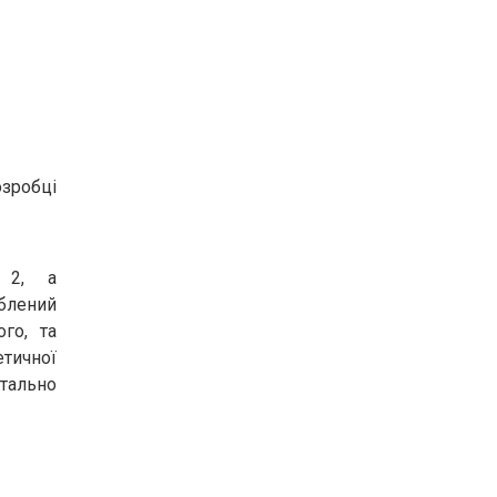
зробці
. 2, а
блений
го, та
тичної
тально