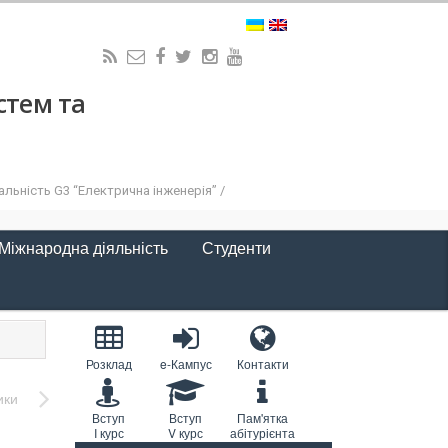
стем та
льність G3 “Електрична інженерія” /
Міжнародна діяльність
Студенти
Розклад
e-Кампус
Контакти
ики
Вступ
Вступ
Пам'ятка
I курс
V курс
абітурієнта