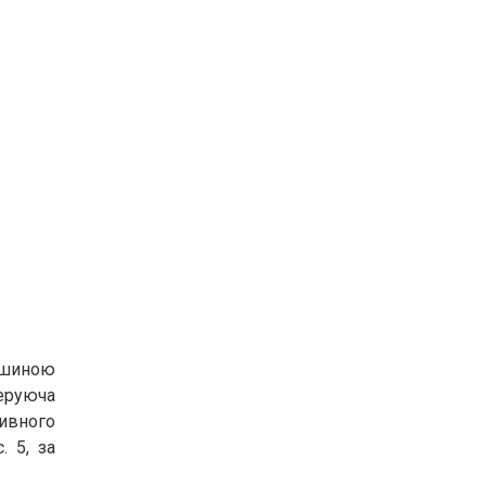
ашиною
неруюча
ивного
. 5, за