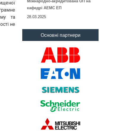
Міжнародно-акредитована ОП на
вищеної
кафедрі АЕМС ЕП
ограмне
уму та
28.03.2025
ості не
Основні партнери