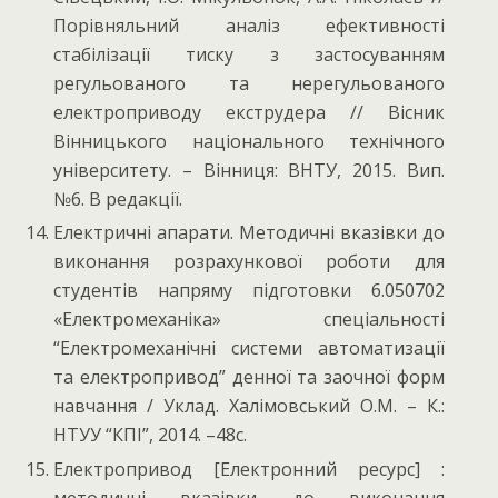
Порівняльний аналіз ефективності
стабілізації тиску з застосуванням
регульованого та нерегульованого
електроприводу екструдера // Вісник
Вінницького національного технічного
університету. – Вінниця: ВНТУ, 2015. Вип.
№6. В редакції.
Електричні апарати. Методичні вказівки до
виконання розрахункової роботи для
студентів напряму підготовки 6.050702
«Електромеханіка» спеціальності
“Електромеханічні системи автоматизації
та електропривод” денної та заочної форм
навчання / Уклад. Халімовський О.М. – К.:
НТУУ “КПІ”, 2014. –48с.
Електропривод [Електронний ресурс] :
методичні вказівки до виконання