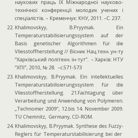
наукових праць ІХ Міжнародної науково-
технічної конференції молодих учених і
спеціалістів. – Кременчук: КНУ, 2011. –C. 237.
Khalimovskyy, B.Pryymak. Eіn
Temperaturstabilisierungssystem auf der
Basis genetischer Algorithmen für die
Vliesstoffherstellung // Вісник Нац.техн. ун-ту
“Харківський політехн. ін-тут”. – Харків: НТУ
“ХПІ”, 2010, № 28. –с.571-573
Khalimovskyy, B.Pryymak. Ein intellektuelles
Temperaturstabilisierungssystem für die
Vliesstoffherstellung. 21.Fachtagung über
Verarbeitung und Anwendung von Polymeren.
„Technomer 2009“, 12.bis 14. November 2009.
TU Chemnitz, Germany, CD-ROM.
Khalimovskyy, B.Pryymak. Synthese des Fuzzy-
Reglers für Temperaturstabilisierung bei der