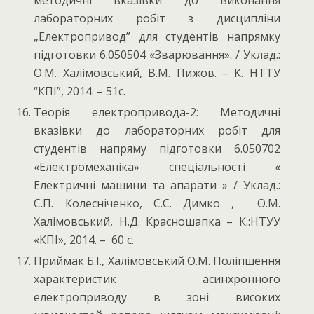
лабораторних робіт з дисципліни
„Електропривод” для студентів напрямку
підготовки 6.050504 «Зварювання». / Уклад.:
О.М. Халімовський, В.М. Пижов. – К. НТТУ
“КПІ”, 2014. – 51с.
Теорія електропривода-2: Методичні
вказівки до лабораторних робіт для
студентів напряму підготовки 6.050702
«Електромеханіка» спеціальності «
Електричні машини та апарати » / Уклад.:
С.П. Колесніченко, С.С. Димко , О.М.
Халімовський, Н.Д. Красношапка – К.:НТУУ
«КПІ», 2014. – 60 с.
Приймак Б.І., Халімовський О.М. Поліпшення
характеристик асинхронного
електроприводу в зоні високих