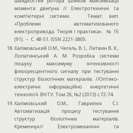
швидкостей ротора шляхом максимізації
момента двигуна // Електротехнічні та
комп’ютерні системи. Темат. вип.
«Проблеми автоматизованого
електропривода. Теорія і практика». № 15
(91). – С. 48-51. ISSN 2221-3805.
Халімовський О.М., Чегель В. І., Литвин В. К.,
Лопатинський А. М. Розробка системи
пошуку максимуму інтенсивності
флюоресцентного сигналу при тестуванні
структур біологічних матеріалів. //Оптико-
електричні інформаційно енергетичні
технології. ВНТУ. Том 26, №2 (2013) с.72-74.
Халімовський О.М., Гаврилюк С.І.
Автоматизація процесу тестування
структур біологічних матеріалів.
Кременчук// Електромеханічні та