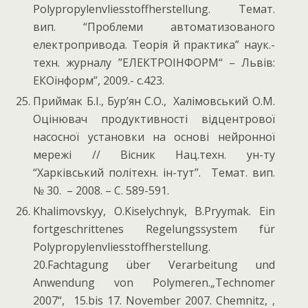
Polypropylenvliesstoffherstellung. Темат.
вип. “Проблеми автоматизованого
електропривода. Теорія й практика” наук.-
техн. журналу ”ЕЛЕКТРОІНФОРМ“ – Львів:
ЕКОінформ”, 2009.- с.423.
Приймак Б.І., Бур’ян С.О., Халімовський О.М.
Оцінювач продуктивності відцентрової
насосної установки на основі нейронної
мережі // Вісник Нац.техн. ун-ту
“Харківський політехн. ін-тут”. Темат. вип.
№ 30. – 2008. – С. 589-591.
Khalimovskyy, O.Kiselychnyk, B.Pryymak. Ein
fortgeschrittenes Regelungssystem für
Polypropylenvliesstoffherstellung.
20.Fachtagung über Verarbeitung und
Anwendung von Polymeren.„Technomer
2007“, 15.bis 17. November 2007. Chemnitz, ,