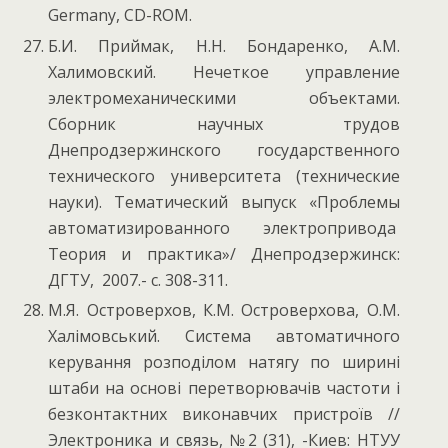
Germany, CD-ROM.
Б.И. Приймак, Н.Н. Бондаренко, А.М.
Халимовский. Нечеткое управление
электромеханическими объектами.
Сборник научных трудов
Днепродзержинского государственного
технического университета (технические
науки). Тематический выпуск «Проблемы
автоматизированного электропривода
Теория и практика»/ Днепродзержинск:
ДГТУ, 2007.- с. 308-311.
М.Я. Островерхов, К.М. Островерхова, О.М.
Халімовський. Система автоматичного
керування розподілом натягу по ширині
штаби на основі перетворювачів частоти і
безконтактних виконавчих пристроїв //
Электроника и связь, №2 (31), -Киев: НТУУ