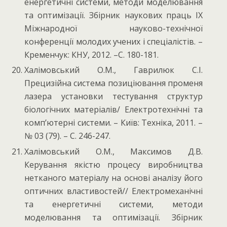
енергетичні системи, методи моделювання
та оптимізації. Збірник наукових праць ІХ
Міжнародної науково-технічної
конференції молодих учених і спеціалістів. –
Кременчук: КНУ, 2012. –C. 180-181.
Халімовський О.М., Гаврилюк С.І.
Прецизійна система позиціювання променя
лазера установки тестування структур
біологічних матеріалів/ Електротехнічні та
комп’ютерні системи. – Київ: Техніка, 2011. –
№ 03 (79). – С. 246-247.
Халімовський О.М., Максимов Д.В.
Керування якістю процесу виробництва
нетканого матеріалу на основі аналізу його
оптичних властивостей// Електромеханічні
та енергетичні системи, методи
моделювання та оптимізації. Збірник