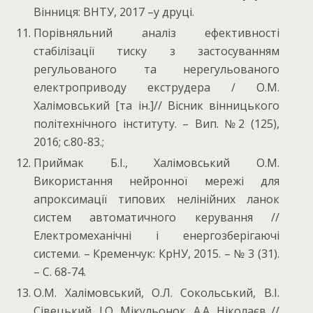
Вінниця: ВНТУ, 2017 –у друці.
Порівняльний аналіз ефективності
стабілізації тиску з застосуванням
регульованого та нерегульованого
електроприводу екструдера / О.М.
Халімовський [та ін.]// Вісник вінницького
політехнічного інституту. – Вип. №2 (125),
2016; с.80-83.;
Приймак Б.І., Халімовський О.М.
Використання нейронної мережі для
апроксимації типових нелінійних ланок
систем автоматичного керування //
Електромеханічні і енергозберігаючі
системи. – Кременчук: КрНУ, 2015. – № 3 (31).
– С. 68-74.
О.М. Халімовський, О.Л. Сокольський, В.І.
Сівецький, І.О. Мікульонок, А.А. Ніколаєв //