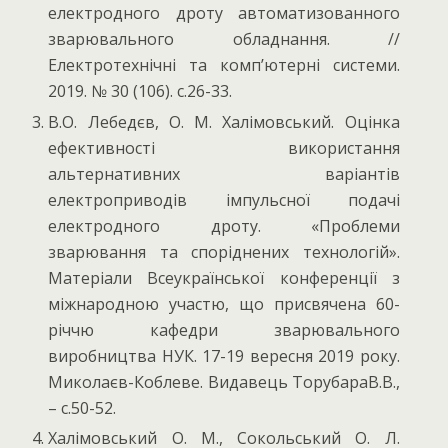
електродного дроту автоматизованного
зварювального обладнання. //
Електротехнічні та комп’ютерні системи.
2019. № 30 (106). с.26-33.
В.О. Лебедєв, О. М. Халімовський. Оцінка
ефективності використання
альтернативних варіантів
електроприводів імпульсної подачі
електродного дроту. «Проблеми
зварювання та споріднених технологій».
Матеріали Всеукраїнської конференції з
міжнародною участю, що присвячена 60-
річчю кафедри зварювального
виробництва НУК. 17-19 вересня 2019 року.
Миколаєв-Коблеве. Видавець ТорубараВ.В.,
– с.50-52.
Халімовський О. М., Сокольський О. Л.