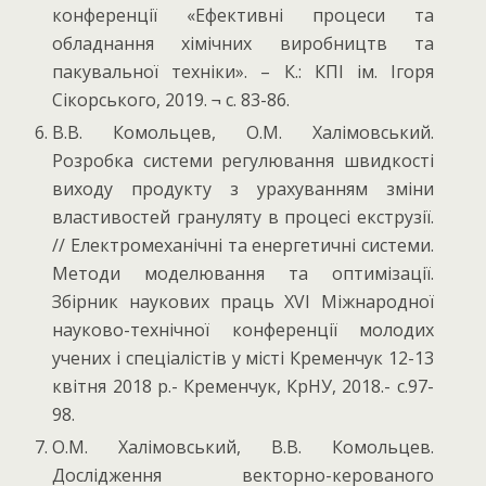
конференції «Ефективні процеси та
обладнання хімічних виробництв та
пакувальної техніки». – К.: КПІ ім. Ігоря
Сікорського, 2019. ¬ с. 83-86.
В.В. Комольцев, О.М. Халімовський.
Розробка системи регулювання швидкості
виходу продукту з урахуванням зміни
властивостей грануляту в процесі екструзії.
// Електромеханічні та енергетичні системи.
Методи моделювання та оптимізації.
Збірник наукових праць XVI Міжнародної
науково-технічної конференції молодих
учених і спеціалістів у місті Кременчук 12-13
квітня 2018 р.- Кременчук, КрНУ, 2018.- c.97-
98.
О.М. Халімовський, В.В. Комольцев.
Дослідження векторно-керованого