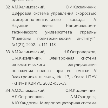
А.М.Халимовский, О.И.Киселичник.
Цифровая система управления скоростью
асинхронно-вентильного каскада //
Научные вести Национального
технического университета Украины
“Киевский политехнический институт”,
№1(21), 2002. –с.111-118.
А.М.Халимовский, Н.Я.Островерхов,
О.И.Киселичник. Электронная система
автоматического регулирования
положения полосы при ее смотке //
Электроника и связь, № 17, -Киев: НТУУ
«КПИ» и КВИУС, 2002.-с.35-39.
А.М.Халимовский, О.И.Киселичник,
Н.Я.Островерхов, А.М.Суходоля,
А.Ю.Хандогин. Микропроцессорная система