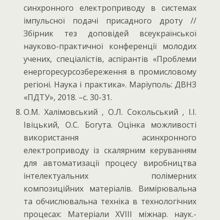
синхронного електроприводу в системах
імпульсної подачі присадного дроту //
Збірник тез доповідей всеукраїнської
науково-практичної конференції молодих
учених, спеціалістів, аспірантів «Проблеми
енергоресурсозбереження в промисловому
регіоні. Наука і практика». Маріуполь: ДВНЗ
«ПДТУ», 2018. –с. 30-31.
О.М. Халімовський , О.Л. Сокольський , І.І.
Івіцький, О.С. Богута. Оцінка можливості
використання асинхронного
електроприводу із скалярним керуванням
для автоматизації процесу виробництва
інтелектуальних полімерних
композиційних матеріалів. Вимірювальна
та обчислювальна техніка в технологічних
процесах: Матеріали XVIIІ міжнар. наук.-