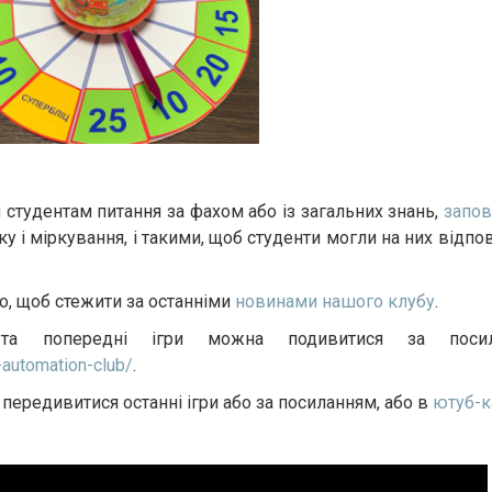
и студентам питання за фахом або із загальних знань,
запо
ку і міркування, і такими, щоб студенти могли на них відпов
го, щоб стежити за останніми
новинами нашого клубу
.
а попередні ігри можна подивитися за посил
-automation-club/
.
 передивитися останні ігри або за посиланням, або в
ютуб-к