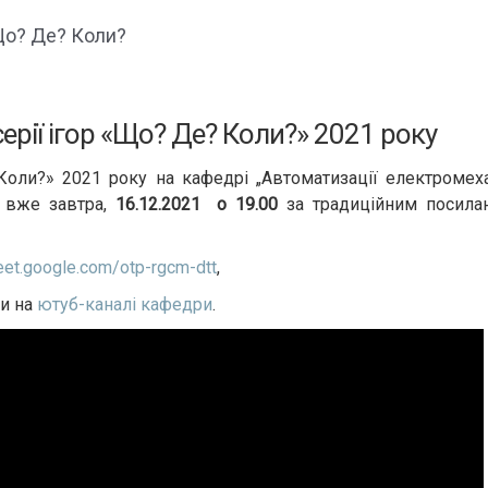
 Що? Де? Коли?
ерії ігор «Що? Де? Коли?» 2021 року
 Коли?» 2021 року на кафедрі „Автоматизації електромех
я вже завтра,
16.12.2021 о 19.00
за традиційним посила
et.google.com/otp-rgcm-dtt
,
ри на
ютуб-каналі кафедри
.