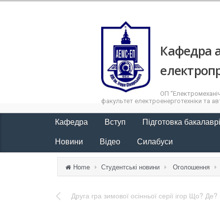
Кафедра а
електроп
ОП “Електромеханіч
факультет електроенерготехніки та авт
Кафедра
Вступ
Підготовка бакалавр
Новини
Відео
Силабуси
Home
Студентські новини
Оголошення
Друга гра зимової осінньої серії ігор Що? Де?