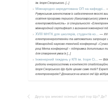
ім. Ігоря Сікорського. [...]
Міжнародно-акредитована ОП на кафедрі...
Румунським агентством із забезпечення якості вищої
освітня програма першого (бакалаврського) рівня
електромобільність» зі спеціальності «Електро
міжнародний сертифікат з визнання інженерної підго
XVIII МНТК для школярів, студентів ко...
—
XV
електроенерготехніки та автоматики запрошує шко
Міжнародній науково-технічній конференції «Суча
році Мета конференції – підтримка допитливих та 
для створення умов їх [...]
Інженерний тиждень у КПІ ім. Ігоря Сі...
—
Від
роботи енергосистеми в контексті стабілізаційних 
Ігоря Сікорського Що буде цікаве саме тобі? Exper
електроенергію? Дізнаєшся на власні очі! Що відбуває
Друга гра зимової осінньої серії ігор Що? Де?