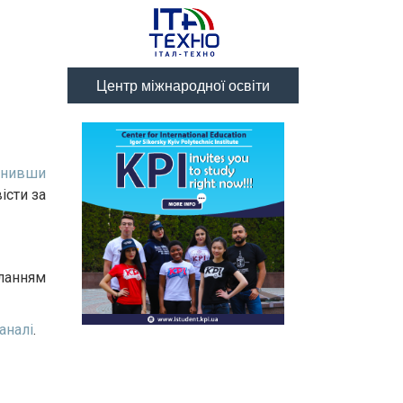
Центр міжнародної освіти
внивши
істи за
анням
аналі
.