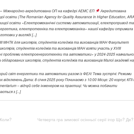
—
Міжнародно-акредитована ОП на кафедрі АЕМС ЕП
Акредитована
 освіти (The Romanian Agency for Quality Assurance In Higher Education, AR
 вищої освіти «Електромеханічні системи автоматизації, електропривод та
енергетика, електротехніка та електромеханіка» нашої кафедри отримала
товки у вигляді [...]
III МНТК для школярів, студентів коледжів та вихованців МАН Факультет
лярів, студентів коледжів та вихованців МАН взяти участь у XVIII
сні проблеми електроенерготехніки та автоматики» у 2024-2025 навчальн
обдарованих школярів, студентів коледжів та вихованців Малої академії на
крий світ енергетики та автоматики разом із ФЕА! Тема зустрічі: Режими
відключень Дата: 8 січня 2025 року Починаємо з 10:00 Місце: 20 корпус КПІ і
imentarium – відчуй себе інженером на практиці: Чи можна побачити
ться з [...]
 Коли?
Четверта гра зимової осінньої серії ігор Що? Де