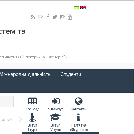
стем та
льність G3 “Електрична інженерія” /
Міжнародна діяльність
Студенти
Розклад
e-Кампус
Контакти
? Коли?
Вступ
Вступ
Пам'ятка
I курс
V курс
абітурієнта