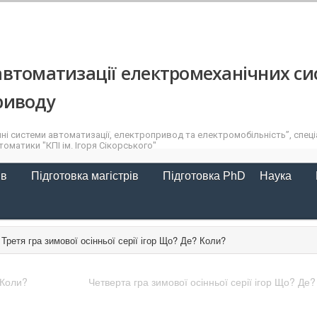
втоматизації електромеханічних си
риводу
ні системи автоматизації, електропривод та електромобільність”, спеціа
оматики "КПІ ім. Ігоря Сікорського"
ів
Підготовка магістрів
Підготовка PhD
Наука
Третя гра зимової осінньої серії ігор Що? Де? Коли?
 Коли?
Четверта гра зимової осінньої серії ігор Що? Де