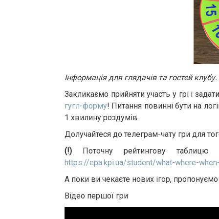
Інформація для глядачів та гостей клубу.
Закликаємо прийняти участь у грі і задат
гугл-форму
! Питання повинні бути на логі
1 хвилину роздумів.
Долучайтеся до телеграм-чату гри для то
(!)
Поточну рейтингову таблицю т
https://epa.kpi.ua/student/what-where-when
А поки ви чекаєте нових ігор, пропонуємо
Відео першої гри