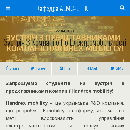
Кафедра АЕМС-ЕП КПІ
22.04.2021
Зустріч З Компанію По Електромобільності
Share
Tweet
Pin
Mail
SMS
Запрошуємо студентів на зустріч з
представниками компанії Handrex mobility!
Handrex mobility
– це українська R&D компанія,
що розробляє E-mobility платформу, яка має на
меті вдосконалити управління
електротранспортом та пошук нових