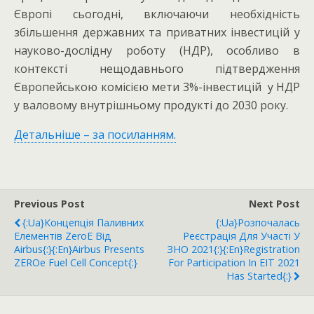
Європі сьогодні, включаючи необхідність
збільшення державних та приватних інвестицій у
науково-дослідну роботу (НДР), особливо в
контексті нещодавнього підтвердження
Європейською комісією мети 3%-інвестицій у НДР
у валовому внутрішньому продукті до 2030 року.
Детальніше – за посиланням.
Previous Post
Next Post
{:ua}Концепція Паливних
{:ua}Розпочалась
Елементів ZeroE Від
Реєстрація Для Участі У
Airbus{:}{:en}Airbus Presents
ЗНО 2021{:}{:en}Registration
ZEROe Fuel Cell Concept{:}
For Participation In EIT 2021
Has Started{:}