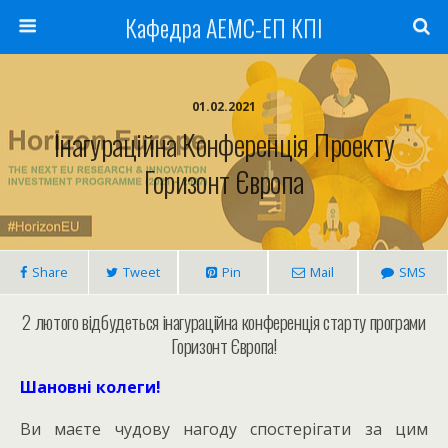
Кафедра АЕМС-ЕП КПІ
01.02.2021
Інагураційна Конференція Проекту
Горизонт Європа
Share
Tweet
Pin
Mail
SMS
2 лютого відбудеться інагураційна конференція старту програми
Горизонт Європа!
Шановні колеги!
Ви маєте чудову нагоду спостерігати за цим