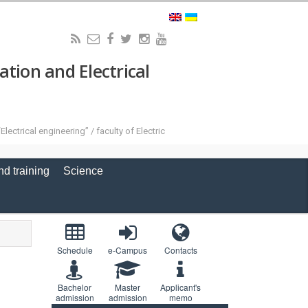
ion and Electrical
ectrical engineering” / faculty of Electric
nd training
Science
Schedule
e-Campus
Contacts
Bachelor
Master
Applicant's
admission
admission
memo