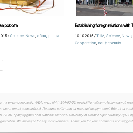
ва робота
Establishing foreign relations with
2015
/
Science
,
News
,
обладнання
10.10.2015
/
THM
,
Science
,
News
,
Cooperation
,
конференція
та електроприводу, ФЕА, тел. (044) 204-83-56, epakpi@gmail.com Національний тех
иться в стані реорганізації. Просимо вибачити за можливі незручності. Вдячні за ваші
04-83-56, epakpi@gmail.com National Technical University of Ukraine “Igor Sikorsky Kyiv Poly
rganization. We apologize for any inconvenience. Thank you for your comments and suggest