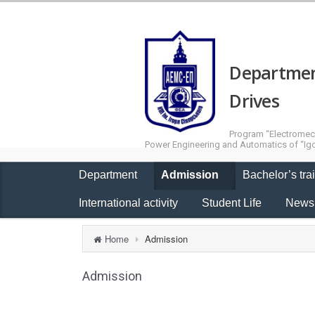
Department
Drives
Program “Electromecha
Power Engineering and Automatics of “Igor
Department
Admission
Bachelor’s tra
International activity
Student Life
New
Home
Admission
Admission