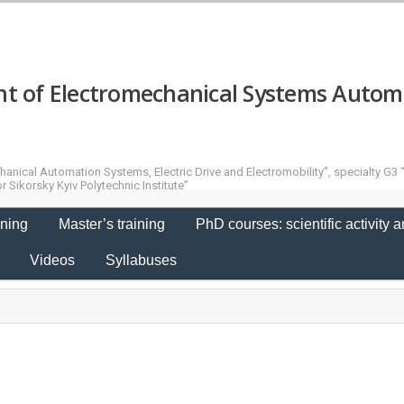
 of Electromechanical Systems Automat
nical Automation Systems, Electric Drive and Electromobility”, specialty G3 “El
 Sikorsky Kyiv Polytechnic Institute”
ining
Master’s training
PhD courses: scientific activity a
s
Videos
Syllabuses