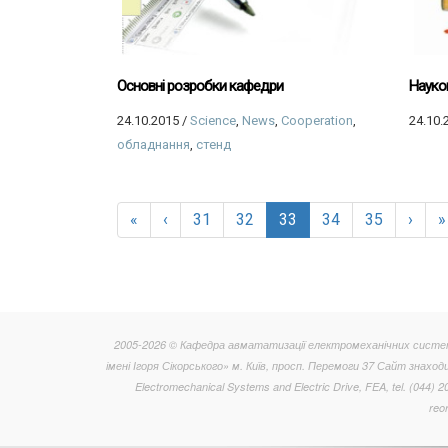
Основні розробки кафедри
Науко
24.10.2015
/
Science
,
News
,
Cooperation
,
24.10.
обладнання
,
стенд
«
‹
31
32
33
34
35
›
»
2005-2026 © Кафедра авмататизації електромеханічних систем 
імені Ігоря Сікорського» м. Київ, просп. Перемоги 37 Сайт знаход
Electromechanical Systems and Electric Drive, FEA, tel. (044) 2
reo