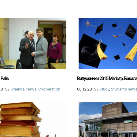
Palis
Випускники 2015 Магістр, Бакал
2015
/
Science
,
News
,
Cooperation
06.12.2015
/
Study
,
Students new