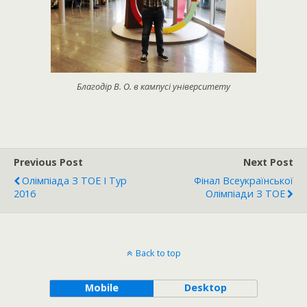
Благодір В. О. в кампусі університету
Previous Post
Next Post
Олімпіада З ТОЕ I Тур
Фінал Всеукраїнської
2016
Олімпіади З ТОЕ
Back to top
Mobile
Desktop